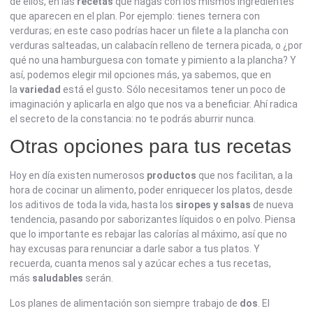
de ellos, en las
recetas
que hagas con los mismos ingredientes
que aparecen en el plan. Por ejemplo: tienes ternera con
verduras; en este caso podrías hacer un filete a la plancha con
verduras salteadas, un calabacín relleno de ternera picada, o ¿por
qué no una hamburguesa con tomate y pimiento a la plancha? Y
así, podemos elegir mil opciones más, ya sabemos, que en
la
variedad
está el gusto. Sólo necesitamos tener un poco de
imaginación y aplicarla en algo que nos va a beneficiar. Ahí radica
el secreto de la constancia: no te podrás aburrir nunca.
Otras opciones para tus recetas
Hoy en día existen numerosos
productos
que nos facilitan, a la
hora de cocinar un alimento, poder enriquecer los platos, desde
los aditivos de toda la vida, hasta los
siropes y salsas
de nueva
tendencia, pasando por saborizantes líquidos o en polvo. Piensa
que lo importante es rebajar las calorías al máximo, así que no
hay excusas para renunciar a darle sabor a tus platos. Y
recuerda, cuanta menos sal y azúcar eches a tus recetas,
más
saludables
serán.
Los planes de alimentación son siempre trabajo de
dos
. El