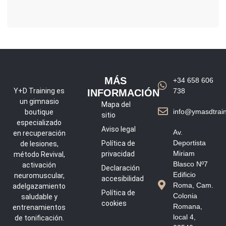
MÁS
+34 658 606
Y+D Training es
738
INFORMACIÓN
un gimnasio
Mapa del
info@ymasdtrain
boutique
sitio
especializado
Aviso legal
Av.
en recuperación
Deportista
Política de
de lesiones,
Miriam
privacidad
método Revival,
Blasco Nº7
activación
Declaración
Edificio
neuromuscular,
accesibilidad
Roma, Cam.
adelgazamiento
Política de
Colonia
saludable y
cookies
Romana,
entrenamientos
local 4,
de tonificación.